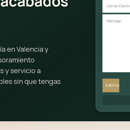
 acabados
ía en Valencia y
esoramiento
s y servicio a
bles sin que tengas