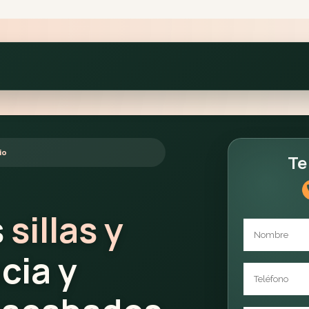
io
Te
s
sillas y
cia y