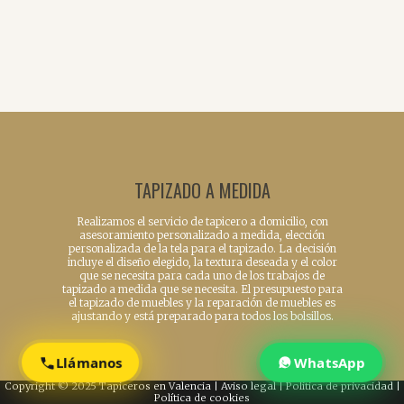
TAPIZADO A MEDIDA
Realizamos el servicio de tapicero a domicilio, con
asesoramiento personalizado a medida, elección
personalizada de la tela para el tapizado. La decisión
incluye el diseño elegido, la textura deseada y el color
que se necesita para cada uno de los trabajos de
tapizado a medida que se necesita. El presupuesto para
el tapizado de muebles y la reparación de muebles es
ajustando y está preparado para todos los bolsillos.
Llámanos
WhatsApp
Copyright © 2025 Tapiceros en Valencia |
Aviso legal
|
Política de privacidad
|
Política de cookies