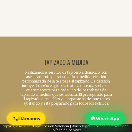
TAPIZADO A MEDIDA
Realizamos el servicio de tapicero a domicilio, con
asesoramiento personalizado a medida, elección
personalizada de la tela para el tapizado. La decisión
incluye el diseño elegido, la textura deseada y el color
que se necesita para cada uno de los trabajos de
tapizado a medida que se necesita. El presupuesto para
el tapizado de muebles y la reparación de muebles es
ajustando y está preparado para todos los bolsillos.
Llámanos
WhatsApp
Copyright © 2025 Tapiceros en Valencia |
Aviso legal
|
Política de privacidad
|
Política de cookies