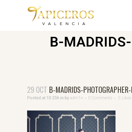
B-MADRIDS
29 OCT
B-MADRIDS-PHOTOGRAPHER-
Posted at 10:25h
in
by
adm1n
0 Comments
0
Likes