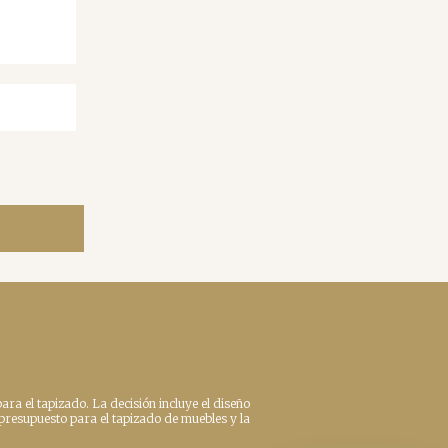
ara el tapizado. La decisión incluye el diseño
 presupuesto para el tapizado de muebles y la