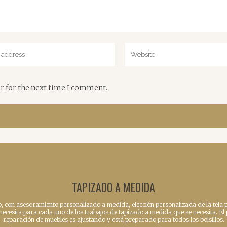
r for the next time I comment.
TAPIZADO A MEDIDA
o, con asesoramiento personalizado a medida, elección personalizada de la tela p
e necesita para cada uno de los trabajos de tapizado a medida que se necesita. El
reparación de muebles es ajustando y está preparado para todos los bolsillos.