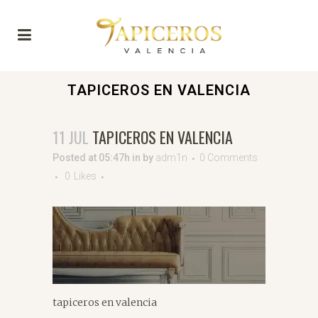
TAPICEROS EN VALENCIA
11 JUL
TAPICEROS EN VALENCIA
Posted at 05:47h
in
by
adm1n
0 Comments
0
Likes
tapiceros en valencia