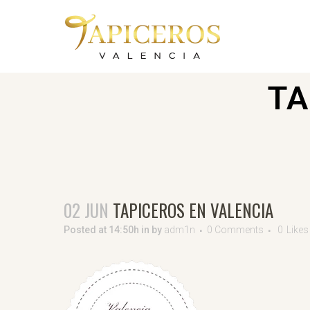
TA
02 JUN
TAPICEROS EN VALENCIA
Posted at 14:50h
in
by
adm1n
0 Comments
0
Likes